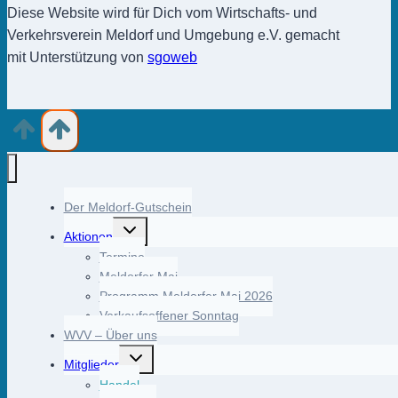
Diese Website wird für Dich vom Wirtschafts- und
Verkehrsverein Meldorf und Umgebung e.V. gemacht
mit Unterstützung von
sgoweb
Der Meldorf-Gutschein
Untermenü
Aktionen
umschalten
Termine
Meldorfer Mai
Programm Meldorfer Mai 2026
Verkaufsoffener Sonntag
WVV – Über uns
Untermenü
Mitglieder
umschalten
Handel