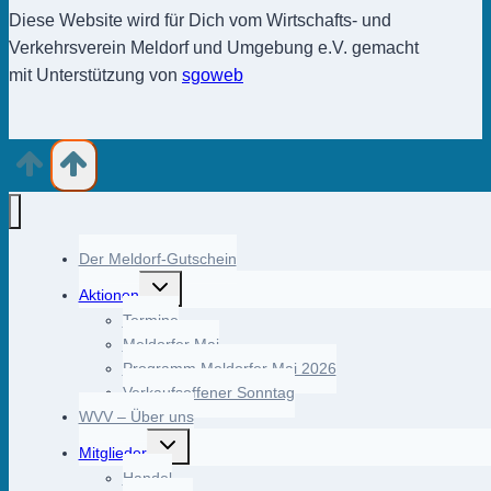
Diese Website wird für Dich vom Wirtschafts- und
Verkehrsverein Meldorf und Umgebung e.V. gemacht
mit Unterstützung von
sgoweb
Der Meldorf-Gutschein
Untermenü
Aktionen
umschalten
Termine
Meldorfer Mai
Programm Meldorfer Mai 2026
Verkaufsoffener Sonntag
WVV – Über uns
Untermenü
Mitglieder
umschalten
Handel